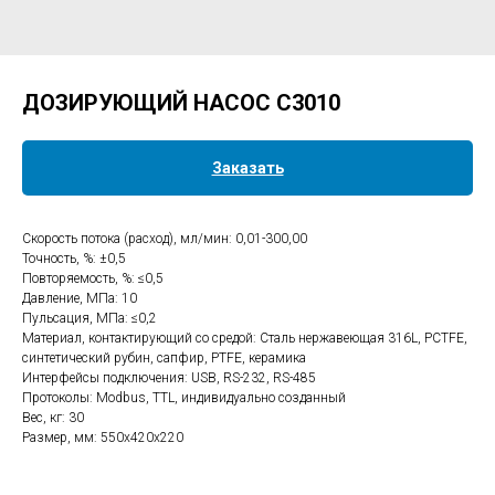
ДОЗИРУЮЩИЙ НАСОС С3010
Заказать
Скорость потока (расход), мл/мин: 0,01-300,00
Точность, %: ±0,5
Повторяемость, %: ≤0,5
Давление, МПа: 10
Пульсация, МПа: ≤0,2
Материал, контактирующий со средой: Сталь нержавеющая 316L, PCTFE,
синтетический рубин, сапфир, PTFE, керамика
Интерфейсы подключения: USB, RS-232, RS-485
Протоколы: Modbus, TTL, индивидуально созданный
Вес, кг: 30
Размер, мм: 550х420х220