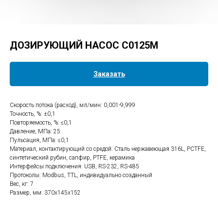
ДОЗИРУЮЩИЙ НАСОС С0125M
Заказать
Скорость потока (расход), мл/мин: 0,001-9,999
Точность, %: ±0,1
Повторяемость, %: ≤0,1
Давление, МПа: 25
Пульсация, МПа: ≤0,1
Материал, контактирующий со средой: Сталь нержавеющая 316L, PCTFE,
синтетический рубин, сапфир, PTFE, керамика
Интерфейсы подключения: USB, RS-232, RS-485
Протоколы: Modbus, TTL, индивидуально созданный
Вес, кг: 7
Размер, мм: 370х145х152