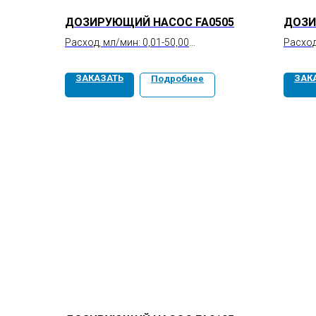
ДОЗИРУЮЩИЙ НАСОС FA0505
ДОЗИ
Расход, мл/мин: 0,01-50,00
Расход
Точность, %: ±0,5
Точнос
Повторяемость, %: ≤0,1
Повтор
ЗАКАЗАТЬ
ЗАК
Подробнее
Давление, МПа: 5
Давлен
Пульсация, МПа: ≤0,1
Пульса