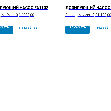
РУЮЩИЙ НАСОС FA1102
ДОЗИРУЮЩИЙ НАСОС 
, мл/мин: 0,1-1000,00
Расход, мл/мин: 0,01-100,00
ть, %: ±0,5
Точность, %: ±0,5
яемость, %: ≤0,5
Повторяемость, %: ≤0,1
АЗАТЬ
ЗАКАЗАТЬ
Подробнее
Подробн
ие, МПа: 2
Давление, МПа: 5
ция, МПа: ≤0,2
Пульсация, МПа: ≤0,1