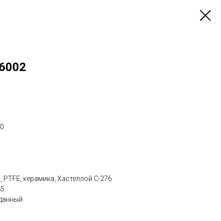
6002
00
 PTFE, керамика, Хастеллой C-276
85
зданный