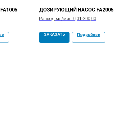
FA1005
ДОЗИРУЮЩИЙ НАСОС FA2005
Расход, мл/мин: 0,01-200,00
Точность, %: ±0,5
Повторяемость, %: ≤0,1
ЗАКАЗАТЬ
ее
Подробнее
Давление, МПа: 5
Пульсация, МПа: ≤0,1