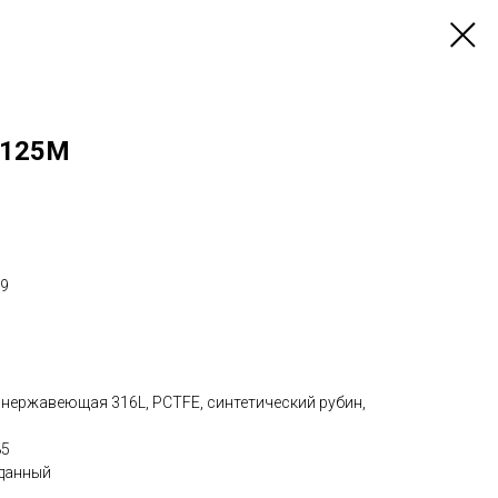
125M
99
 нержавеющая 316L, PCTFE, синтетический рубин,
85
зданный