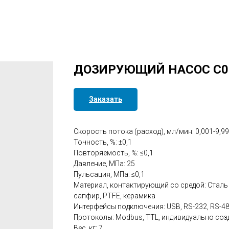
ДОЗИРУЮЩИЙ НАСОС С0
Заказать
Скорость потока (расход), мл/мин: 0,001-9,9
Точность, %: ±0,1
Повторяемость, %: ≤0,1
Давление, МПа: 25
Пульсация, МПа: ≤0,1
Материал, контактирующий со средой: Сталь
сапфир, PTFE, керамика
Интерфейсы подключения: USB, RS-232, RS-4
Протоколы: Modbus, TTL, индивидуально со
Вес, кг: 7