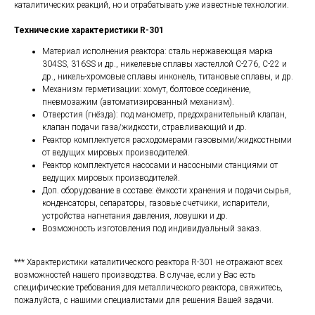
каталитических реакций, но и отрабатывать уже известные технологии.
Технические характеристики R-301
Материал исполнения реактора: сталь нержавеющая марка
304SS, 316SS и др., никелевые сплавы хастеллой C-276, С-22 и
др., никель-хромовые сплавы инконель, титановые сплавы, и др.
Механизм герметизации: хомут, болтовое соединение,
пневмозажим (автоматизированный механизм).
Отверстия (гнёзда): под манометр, предохранительный клапан,
клапан подачи газа/жидкости, стравливающий и др.
Реактор комплектуется расходомерами газовыми/жидкостными
от ведущих мировых производителей.
Реактор комплектуется насосами и насосными станциями от
ведущих мировых производителей.
Доп. оборудование в составе: ёмкости хранения и подачи сырья,
конденсаторы, сепараторы, газовые счетчики, испарители,
устройства нагнетания давления, ловушки и др.
Возможность изготовления под индивидуальный заказ.
*** Характеристики каталитического реактора R-301 не отражают всех
возможностей нашего производства. В случае, если у Вас есть
специфические требования для металлического реактора, свяжитесь,
пожалуйста, с нашими специалистами для решения Вашей задачи.