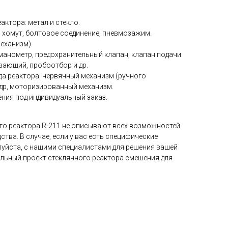
актора: метал и стекло.
 хомут, болтовое соединение, пневмозажим.
еханизм).
 манометр, предохранительный клапан, клапан подачи
вающий, пробоотбор и др.
а реактора: червячный механизм (ручного
др, моторизированный механизм.
ния под индивидуальный заказ.
ого реактора R-211 не описывают всех возможностей
ства. В случае, если у вас есть специфические
луйста, с нашими специалистами для решения вашей
альный проект стеклянного реактора смешения для