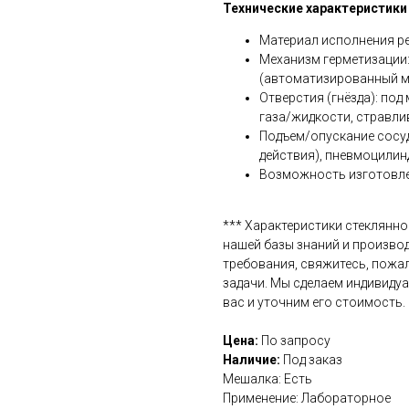
Технические характеристики
Материал исполнения ре
Механизм герметизации:
(автоматизированный м
Отверстия (гнёзда): под
газа/жидкости, стравли
Подъем/опускание сосуд
действия), пневмоцилин
Возможность изготовле
*** Характеристики стеклянн
нашей базы знаний и производ
требования, свяжитесь, пожа
задачи. Мы сделаем индивиду
вас и уточним его стоимость.
Цена:
По запросу
Наличие:
Под заказ
Мешалка: Есть
Применение: Лабораторное