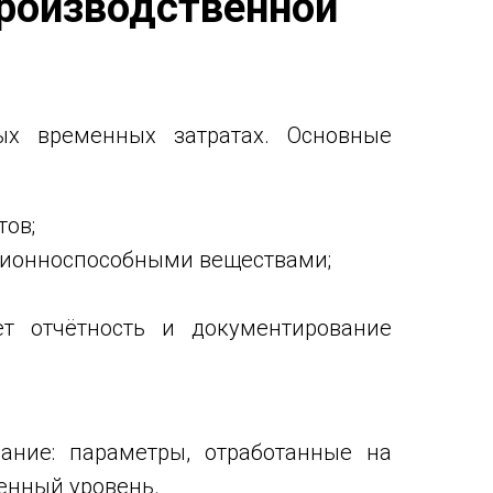
производственной
ых временных затратах. Основные
тов;
ционноспособными веществами;
т отчётность и документирование
ние: параметры, отработанные на
енный уровень.