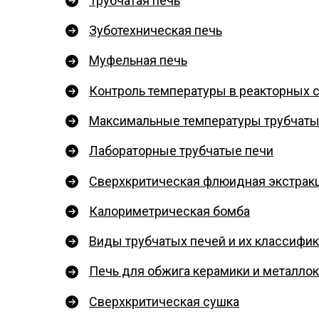
Трубчатая печь
Зуботехническая печь
Муфельная печь
Контроль температуры в реакторных 
Максимальные температуры трубчаты
Лабораторные трубчатые печи
Сверхкритическая флюидная экстрак
Калориметрическая бомба
Виды трубчатых печей и их классифи
Печь для обжига керамики и металло
Сверхкритическая сушка