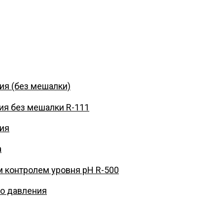
ия (без мешалки)
ия без мешалки R-111
ния
а
м контролем уровня pH R-500
го давления