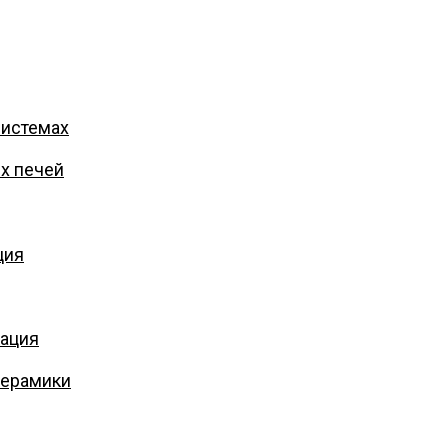
системах
х печей
ция
кация
керамики