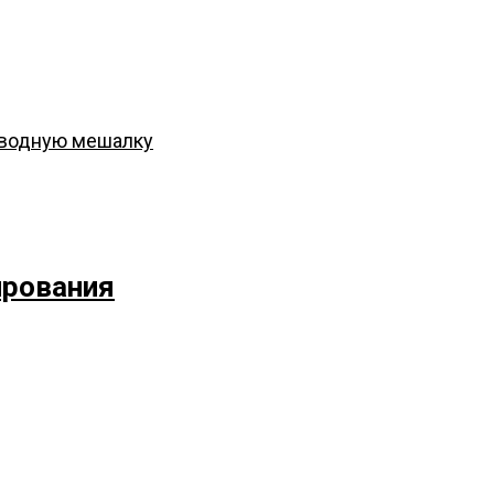
иводную мешалку
ирования