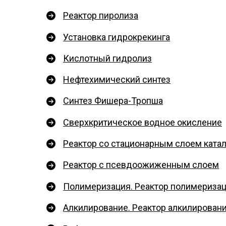
Реактор пиролиза
Установка гидрокрекинга
Кислотный гидролиз
Нефтехимический синтез
Синтез Фишера-Тропша
Сверхкритическое водное окисление
Реактор со стационарным слоем ката
Реактор с псевдоожиженным слоем
Полимеризация. Реактор полимериза
Алкилирование. Реактор алкилирован