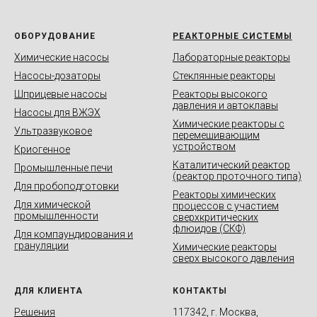
ОБОРУДОВАНИЕ
РЕАКТОРНЫЕ СИСТЕМЫ
Химические насосы
Лабораторные реакторы
Насосы-дозаторы
Стеклянные реакторы
Шприцевые насосы
Реакторы высокого
давления и автоклавы
Насосы для ВЖЭХ
Химические реакторы с
Ультразвуковое
перемешивающим
устройством
Криогенное
Каталитический реактор
Промышленные печи
(реактор проточного типа)
Для пробоподготовки
Реакторы химических
Для химической
процессов с участием
промышленности
сверхкритических
флюидов (СКФ)
Для компаундирования и
грануляции
Химические реакторы
сверх высокого давления
ДЛЯ КЛИЕНТА
КОНТАКТЫ
Решения
117342, г. Москва,