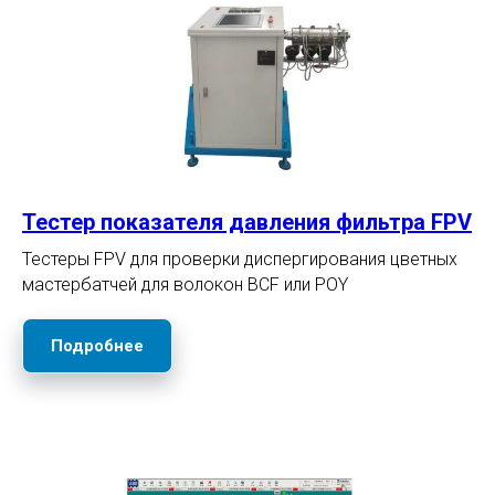
Тестер показателя давления фильтра FPV
Тестеры FPV для проверки диспергирования цветных
мастербатчей для волокон BCF или POY
Подробнее