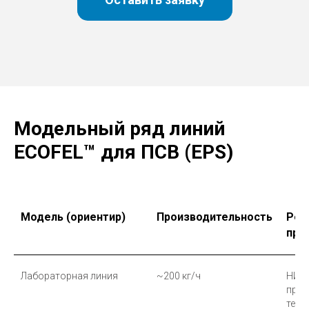
Модельный ряд линий
ECOFEL™ для ПСВ (EPS)
Модель (ориентир)
Производительность
Рек
при
Лабораторная линия
~200 кг/ч
НИОК
прое
тест