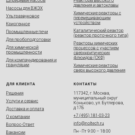
Шприцевые насосы
Реакторы высокого
давления и автоклавы
Насосы для ВЖЭХ
Химические реакторы с
Ультразвуковое
перемешивающим
С условиями обработки персональных данных,
описанными в
Политике конфиденциальности
,
устройством
Криогенное
ознакомлен и даю свое согласие на их обработку.
Каталитический реактор
Промышленные печи
(реактор проточного типа)
Для пробоподготовки
Запросить КП
Реакторы химических
Для химической
процессов с участием
промышленности
сверхкритических
флюидов (СКФ)
Для компаундирования и
грануляции
Химические реакторы
сверх высокого давления
ДЛЯ КЛИЕНТА
КОНТАКТЫ
Решения
117342, г. Москва,
муниципальный округ
Услуги и сервис
Коньково, ул. Бутлерова,
д.17Б
Доставка и оплата
+7 (495) 181-03-23
О компании
info@noltech.ru
Вопрос-Ответ
Пн - Пт 9:00 – 18:00
Вакансии