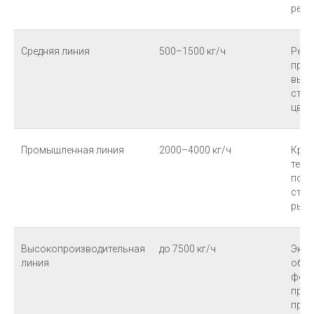
реце
Средняя линия
500–1500 кг/ч
Реги
прои
выпу
стан
цвет
Промышленная линия
2000–4000 кг/ч
Круп
тепл
пост
стро
рын
Высокопроизводительная
до 7500 кг/ч
Эксп
линия
объё
феде
прое
прои