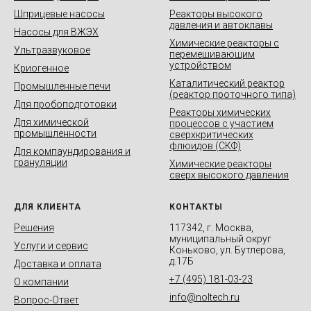
Шприцевые насосы
Реакторы высокого
давления и автоклавы
Насосы для ВЖЭХ
Химические реакторы с
Ультразвуковое
перемешивающим
устройством
Криогенное
Каталитический реактор
Промышленные печи
(реактор проточного типа)
Для пробоподготовки
Реакторы химических
Для химической
процессов с участием
промышленности
сверхкритических
флюидов (СКФ)
Для компаундирования и
грануляции
Химические реакторы
сверх высокого давления
ДЛЯ КЛИЕНТА
КОНТАКТЫ
Решения
117342, г. Москва,
муниципальный округ
Услуги и сервис
Коньково, ул. Бутлерова,
д.17Б
Доставка и оплата
+7 (495) 181-03-23
О компании
info@noltech.ru
Вопрос-Ответ