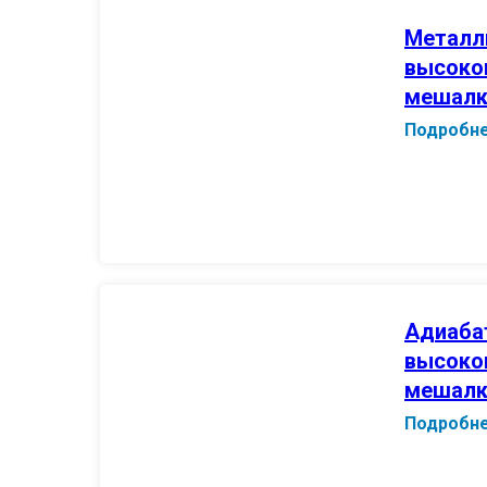
Металл
высоко
мешалк
Подробн
Адиаба
высоко
мешалк
Подробн