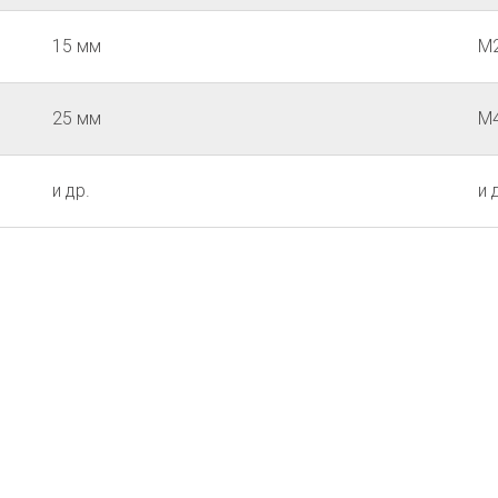
15 мм
М2
25 мм
М4
и др.
и 