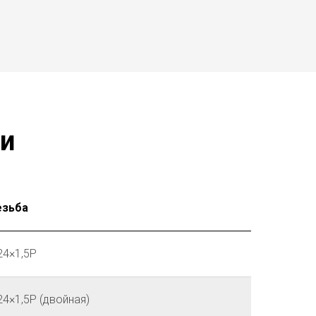
и
езьба
4×1,5P
4×1,5P (двойная)