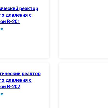
ический реактор
го давления с
ой R-201
ее
тический реактор
го давления с
ой R-202
ее