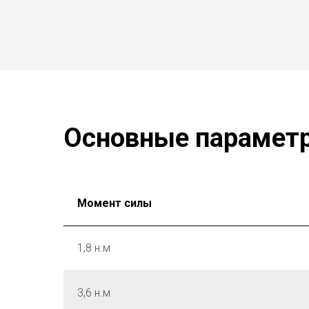
Основные парамет
Момент силы
1,8 н.м
3,6 н.м