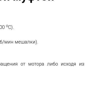
o
500
C).
об/мин мешалки).
ращения от мотора либо исходя из