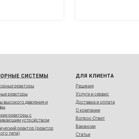
ТОРНЫЕ СИСТЕМЫ
ДЛЯ КЛИЕНТА
орные реакторы
Решения
ные реакторы
Услуги и сервис
ы высокого давления и
Доставка и оплата
авы
О компании
кие реакторы с
Вопрос-Ответ
шивающим устройством
Вакансии
ический реактор (реактор
ого типа)
Статьи