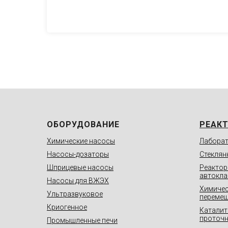
ОБОРУДОВАНИЕ
РЕАК
Химические насосы
Лаборат
Насосы-дозаторы
Стеклян
Шприцевые насосы
Реактор
автокл
Насосы для ВЖЭХ
Химичес
Ультразвуковое
переме
Криогенное
Каталит
проточн
Промышленные печи