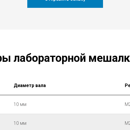
ры лабораторной мешалк
Диаметр вала
Р
10 мм
М2
10 мм
М2