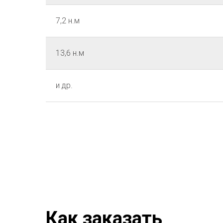
7,2 н.м
13,6 н.м
и др.
Как заказать