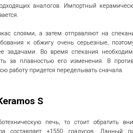
подходящих аналогов. Импортный керамичес
вается.
кас слоями, а затем отправляют на спекан
ебования к обжигу очень серьезные, поэто
е задачами. Во время спекания необходим
ть за плавностью его изменения. В проти
сю работу придется переделывать сначала.
Keramos S
ботехническую печь, то стоит обратить вн
ра составляет +1550 градусов. Данный по