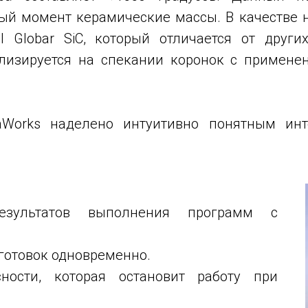
ый момент керамические массы. В качестве 
l Globar SiC, который отличается от други
лизируется на спекании коронок с примене
aWorks наделено интуитивно понятным инт
езультатов выполнения программ с
аготовок одновременно.
сности, которая остановит работу при