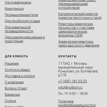
Химические реакторы с
Ультразвуковое
перемешивающим
устройством
Криогенное
Каталитический реактор
Промышленные печи
(реактор проточного типа)
Для пробоподготовки
Реакторы химических
Для химической
процессов с участием
промышленности
сверхкритических
флюидов (СКФ)
Для компаундирования и
грануляции
Химические реакторы
сверх высокого давления
ДЛЯ КЛИЕНТА
КОНТАКТЫ
Решения
117342, г. Москва,
муниципальный округ
Услуги и сервис
Коньково, ул. Бутлерова,
д.17Б
Доставка и оплата
+7 (495) 181-03-23
О компании
info@noltech.ru
Вопрос-Ответ
Пн - Пт 9:00 – 18:00
Вакансии
Статьи
Политика
конфиденциальности и