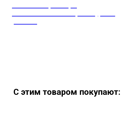
Стеклянный реактор с
автоматическим контролем уровня
pH R-500
С этим товаром покупают: