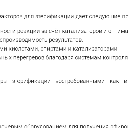
акторов для этерификации даёт следующие п
ности реакции за счёт катализаторов и оптим
оспроизводимость результатов.
ми кислотами, спиртами и катализаторами.
ьных перегревов благодаря системам контрол
ры этерификации востребованными как в
лючевым оборудованием для получения эфиров