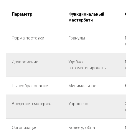
Параметр
Функциональный
От
мастербатч
Форма поставки
Гранулы
Пор
гра
Дозирование
Удобно
Мож
автоматизировать
доп
Пылеобразование
Минимальное
Во
Введение в материал
Упрощено
Зав
см
Организация
Более удобна
Мож