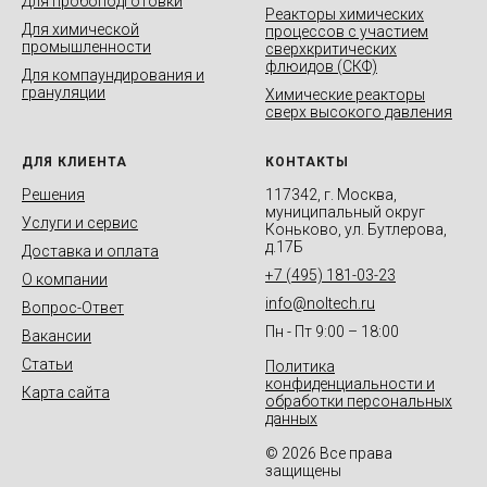
Для пробоподготовки
Реакторы химических
Для химической
процессов с участием
промышленности
сверхкритических
флюидов (СКФ)
Для компаундирования и
грануляции
Химические реакторы
сверх высокого давления
ДЛЯ КЛИЕНТА
КОНТАКТЫ
Решения
117342, г. Москва,
муниципальный округ
Услуги и сервис
Коньково, ул. Бутлерова,
д.17Б
Доставка и оплата
+7 (495) 181-03-23
О компании
info@noltech.ru
Вопрос-Ответ
Пн - Пт 9:00 – 18:00
Вакансии
Статьи
Политика
конфиденциальности и
Карта сайта
обработки персональных
данных
© 2026 Все права
защищены