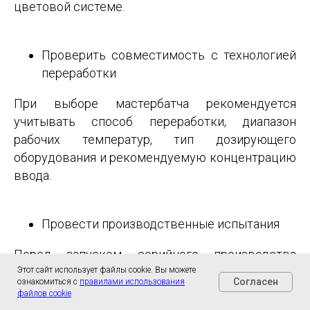
цветовой системе.
Проверить совместимость с технологией
переработки
При выборе мастербатча рекомендуется
учитывать способ переработки, диапазон
рабочих температур, тип дозирующего
оборудования и рекомендуемую концентрацию
ввода.
Провести производственные испытания
Перед запуском серийного производства
целесообразно выполнить пробную
Этот сайт использует файлы cookie. Вы можете
Согласен
ознакомиться с
правилами использования
переработку материала на действующем
файлов cookie
оборудовании. Это позволяет оценить качество