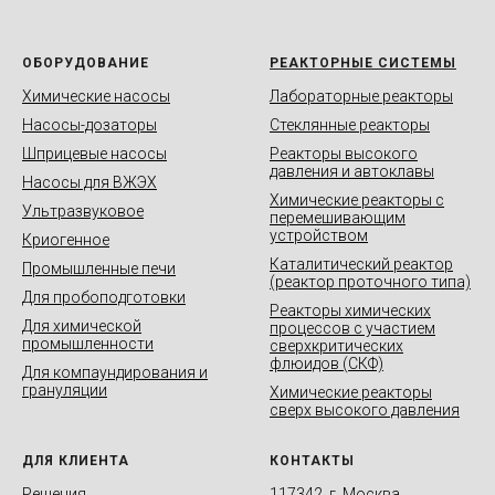
ОБОРУДОВАНИЕ
РЕАКТОРНЫЕ СИСТЕМЫ
Химические насосы
Лабораторные реакторы
Насосы-дозаторы
Стеклянные реакторы
Шприцевые насосы
Реакторы высокого
давления и автоклавы
Насосы для ВЖЭХ
Химические реакторы с
Ультразвуковое
перемешивающим
устройством
Криогенное
Каталитический реактор
Промышленные печи
(реактор проточного типа)
Для пробоподготовки
Реакторы химических
Для химической
процессов с участием
промышленности
сверхкритических
флюидов (СКФ)
Для компаундирования и
грануляции
Химические реакторы
сверх высокого давления
ДЛЯ КЛИЕНТА
КОНТАКТЫ
Решения
117342, г. Москва,