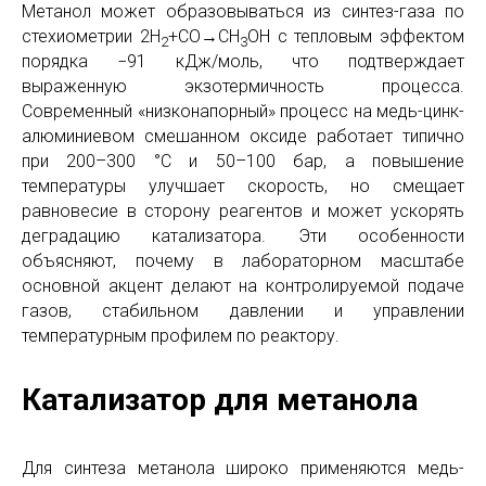
Метанол может образовываться из синтез-газа по
стехиометрии 2H
+CO→CH
OH с тепловым эффектом
2
3
порядка −91 кДж/моль, что подтверждает
выраженную экзотермичность процесса.
Современный «низконапорный» процесс на медь-цинк-
алюминиевом смешанном оксиде работает типично
при 200–300 °C и 50–100 бар, а повышение
температуры улучшает скорость, но смещает
равновесие в сторону реагентов и может ускорять
деградацию катализатора. Эти особенности
объясняют, почему в лабораторном масштабе
основной акцент делают на контролируемой подаче
газов, стабильном давлении и управлении
температурным профилем по реактору.
Катализатор для метанола
Для синтеза метанола широко применяются медь-