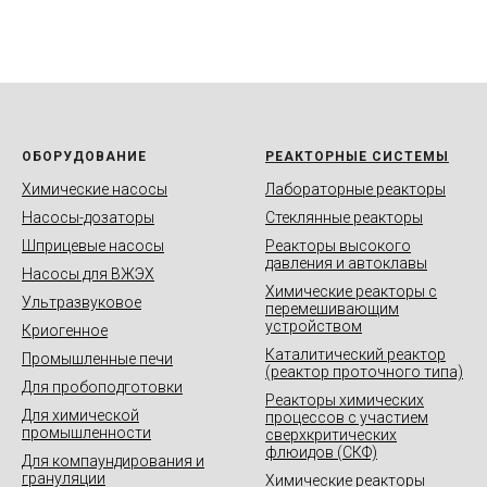
ОБОРУДОВАНИЕ
РЕАКТОРНЫЕ СИСТЕМЫ
Химические насосы
Лабораторные реакторы
Насосы-дозаторы
Стеклянные реакторы
Шприцевые насосы
Реакторы высокого
давления и автоклавы
Насосы для ВЖЭХ
Химические реакторы с
Ультразвуковое
перемешивающим
устройством
Криогенное
Каталитический реактор
Промышленные печи
(реактор проточного типа)
Для пробоподготовки
Реакторы химических
Для химической
процессов с участием
промышленности
сверхкритических
флюидов (СКФ)
Для компаундирования и
грануляции
Химические реакторы