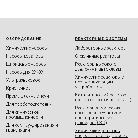
ОБОРУДОВАНИЕ
РЕАКТОРНЫЕ СИСТЕМЫ
Химические насосы
Лабораторные реакторы
Насосы-дозаторы
Стеклянные реакторы
Шприцевые насосы
Реакторы высокого
давления и автоклавы
Насосы для ВЖЭХ
Химические реакторы с
Ультразвуковое
перемешивающим
устройством
Криогенное
Каталитический реактор
Промышленные печи
(реактор проточного типа)
Для пробоподготовки
Реакторы химических
Для химической
процессов с участием
промышленности
сверхкритических
флюидов (СКФ)
Для компаундирования и
грануляции
Химические реакторы
сверх высокого давления