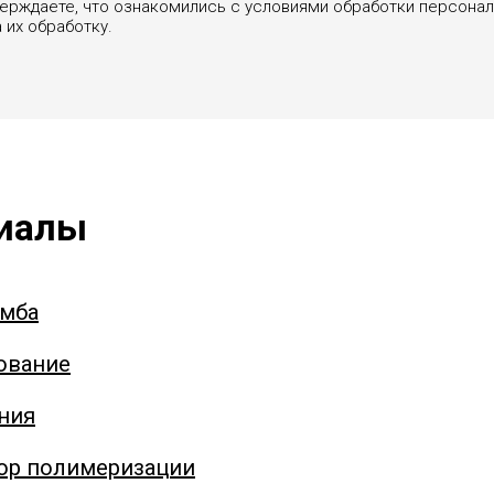
тверждаете, что ознакомились с условиями обработки персона
а их обработку.
риалы
омба
ование
ния
ор полимеризации