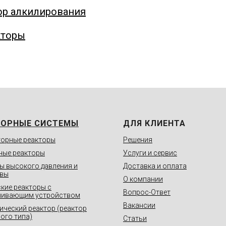
ор алкилирования
кторы
ТОРНЫЕ СИСТЕМЫ
ДЛЯ КЛИЕНТА
орные реакторы
Решения
ные реакторы
Услуги и сервис
ы высокого давления и
Доставка и оплата
авы
О компании
кие реакторы с
Вопрос-Ответ
шивающим устройством
Вакансии
ический реактор (реактор
ого типа)
Статьи