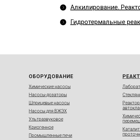
Алкилирование. Реакт
Гидротермальные реа
ОБОРУДОВАНИЕ
РЕАК
Химические насосы
Лаборат
Насосы-дозаторы
Стеклян
Шприцевые насосы
Реактор
автокл
Насосы для ВЖЭХ
Химичес
Ультразвуковое
переме
Криогенное
Каталит
проточн
Промышленные печи