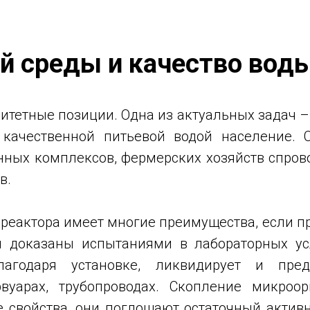
 среды и качество вод
тетные позиции. Одна из актуальных задач –
 качественной питьевой водой население. С
нных комплексов, фермерских хозяйств спров
в.
реактора имеет многие преимущества, если п
 доказаны испытаниями в лабораторных ус
лагодаря установке, ликвидирует и пре
рвуарах, трубопроводах. Скопление микроо
 свойства, они поглощают остаточный актив